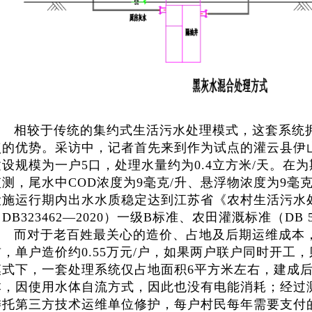
相较于传统的集约式生活污水处理模式，这套系统
点的优势。采访中，记者首先来到作为试点的灌云县伊
建设规模为一户5口，处理水量约为0.4立方米/天。在
监测，尾水中COD浓度为9毫克/升、悬浮物浓度为9毫克/
设施运行期内出水水质稳定达到江苏省《农村生活污水
DB323462—2020）一级B标准、农田灌溉标准（DB 
而对于老百姓最关心的造价、占地及后期运维成本
前，单户造价约0.55万元/户，如果两户联户同时开工，
模式下，一套处理系统仅占地面积6平方米左右，建成
本，因使用水体自流方式，因此也没有电能消耗；经过
委托第三方技术运维单位修护，每户村民每年需要支付的