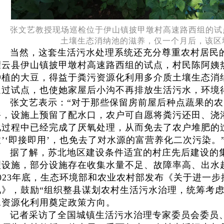
张文艺教授现场巡检位于伊山镇披甲墩村高速路西组的试
土壤生态消纳池的滋养，仅一个月后，该区
当然，这套生活污水处理系统还充分尊重农村居民
灌云县伊山镇披甲墩村高速路西组的试点，村民陈阿姨
种植的大豆，得益于粪污资源化利用多介质土壤生态消
通过试点，也使她家屋后小沟不再排放生活污水，环境
张文艺表示：“对于那些保留房前屋后种点蔬果的
俗，设施上预留了配水口，农户可自愿将粪污还田、浇
化过程中已经完成了厌氧处理，从而免去了农户堆肥的
农’‘即接即用’，也免去了对水源的富营养化二次污染。
据了解，苏北地区建设条件适宜的村庄先后建设的
理设施，部分设施存在收集水量不足、故障率高、出水
2023年底，生态环境部和农业农村部发布《关于进一
见》，鼓励“组织整县谋划农村生活污水治理，统筹考虑
水资源化利用奠定政策方向。
记者采访了全国城镇生活污水治理专家委员会委员