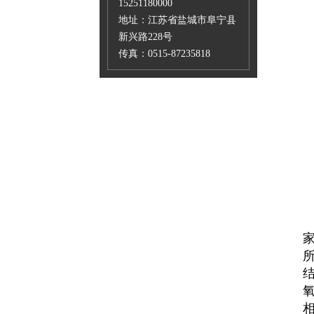
15251180000
地址：江苏省盐城市阜宁县
新兴路228号
传真：0515-87235818