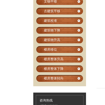
文物平移
古建筑平移
建筑校准
建筑物下降
建筑物升高
楼房移位
楼房整体升高
楼房整体下降
楼房整体转向
咨询热线