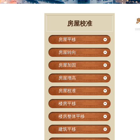
房屋校准
房屋平移
房屋转向
房屋加固
房屋增高
房屋校准
楼房平移
楼房整体平移
建筑平移