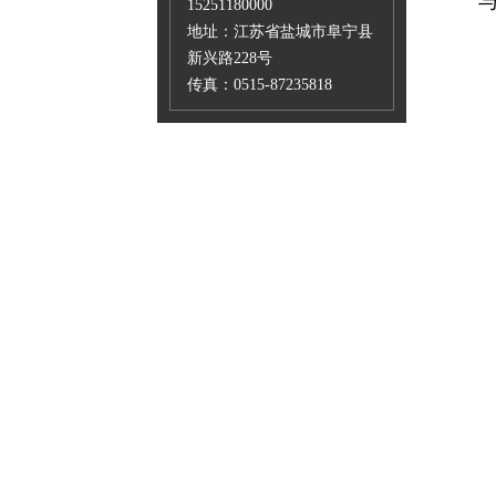
15251180000
地址：江苏省盐城市阜宁县
新兴路228号
传真：0515-87235818