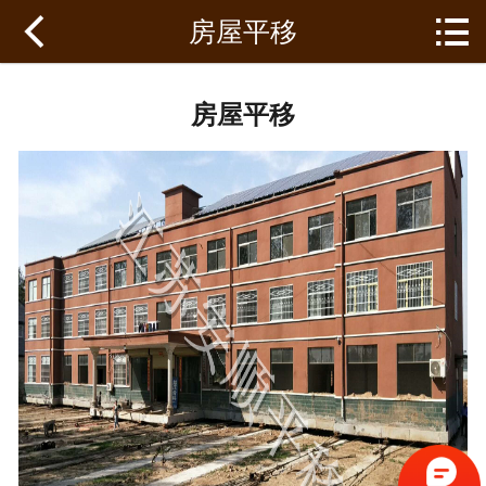


房屋平移
网站首页
关于安顺
房屋平移
平移项目
平移案例
资质证书
新闻资讯
联系我们